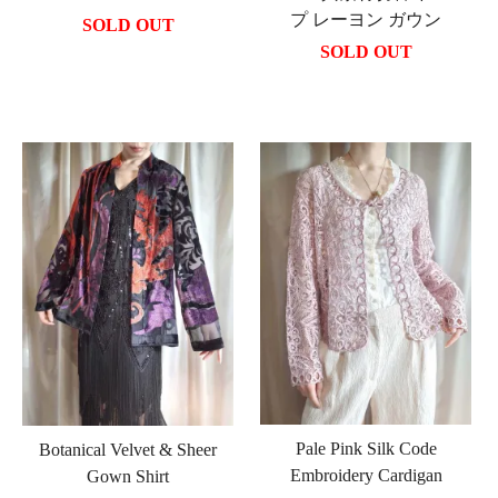
プ レーヨン ガウン
SOLD OUT
SOLD OUT
Pale Pink Silk Code
Botanical Velvet & Sheer
Embroidery Cardigan
Gown Shirt